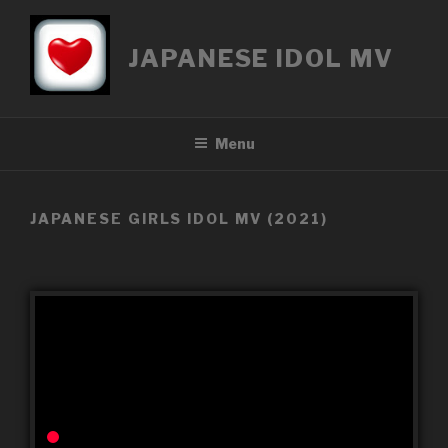
Přejít
k
JAPANESE IDOL MV
obsahu
webu
Menu
JAPANESE GIRLS IDOL MV (2021)