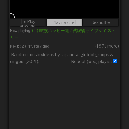
|◄ Play
Play next ►|
Reshuffle
previous
( 1 ) 民族ハッピー組 / 試験管ライフケミスト
Now playing:
リー
(1971 more)
Next: ( 2 ) Private video
Random music videos by Japanese girl idol groups &
singers (2021).
Repeat (loop) playlist
民族ハッピー組 / 試験管ライフケミ
1
ストリー
Private video
2
【MV】∞Diver -ElectricGirlⅢ-
3
『星の降る夜』kiraboshi MV / ド